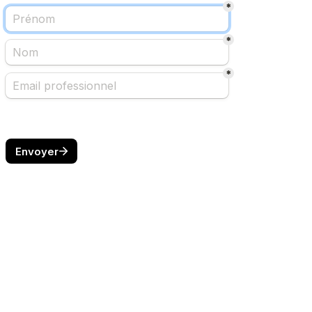
*
*
*
Envoyer