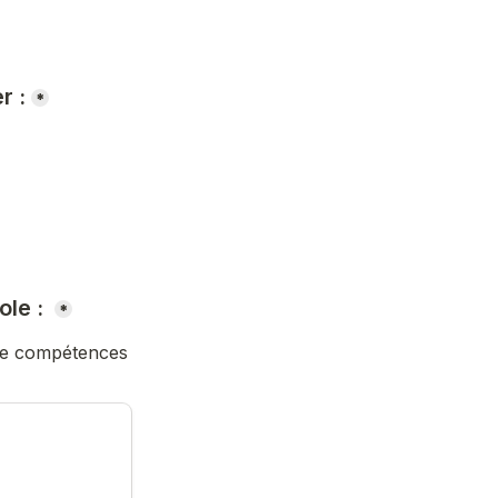
r :
*
le : 
*
le compétences 