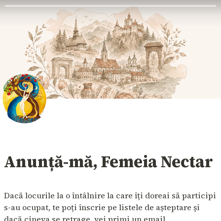
Anunță-mă, Femeia Nectar
Dacă locurile la o întâlnire la care îți doreai să participi 
s-au ocupat, te poți înscrie pe listele de așteptare și 
dacă cineva se retrage, vei primi un email.