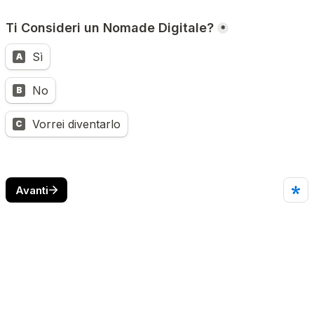
Ti Consideri un Nomade Digitale?
*
Sì
A
No
B
Vorrei diventarlo
C
Avanti