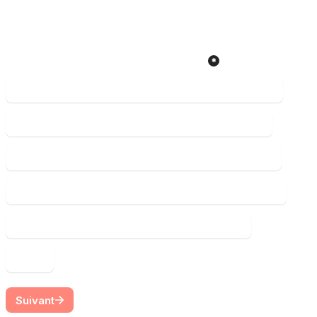
Quels sont vos objectifs (vous pouvez en 
choisir autant que vous voulez)
*
Lancer mon Go To Market et créer de la traction
Analyser mon marché et définir ma cible idéale
Créer une offre produit irrésistible et magnétique
Développer et optimiser l’acquisition de prospects
Optimiser les flows et méthodes pour scale
Autre 
Suivant