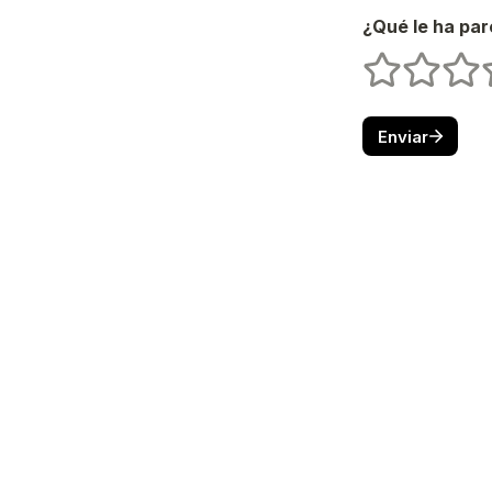
¿Qué le ha par
Untitled rating
1 estrellas
2 estrella
3 est
Enviar