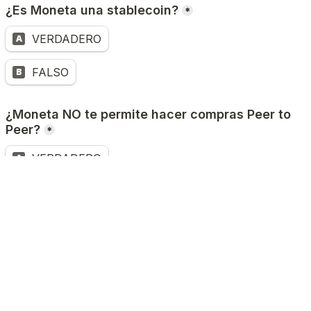
¿Es Moneta una stablecoin?
*
VERDADERO
A
FALSO
B
¿Moneta NO te permite hacer compras Peer to 
Peer?
*
VERDADERO
A
FALSO
B
¿MMXN está vinculado a pesos mexicanos?
*
VERDADERO
A
FALSO
B