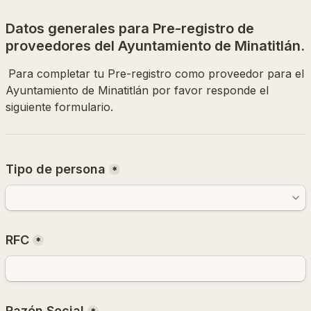
Datos generales para Pre-registro de 
Para completar tu Pre-registro como proveedor para el 
Ayuntamiento de Minatitlán por favor responde el 
siguiente formulario.
Tipo de persona
*
RFC
*
Razón Social